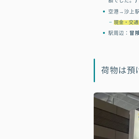
額でした。
空港→沙上
現金・交通
駅周辺：
冒
荷物は預