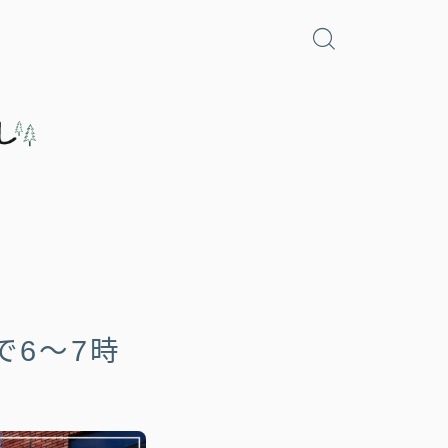
で6〜7時