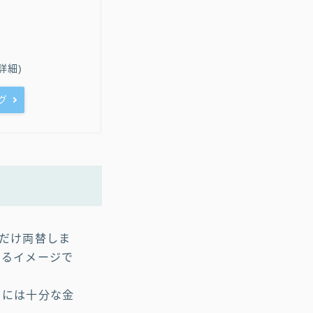
詳細)
グ
円だけ両替しま
なるイメージで
トには十分な金