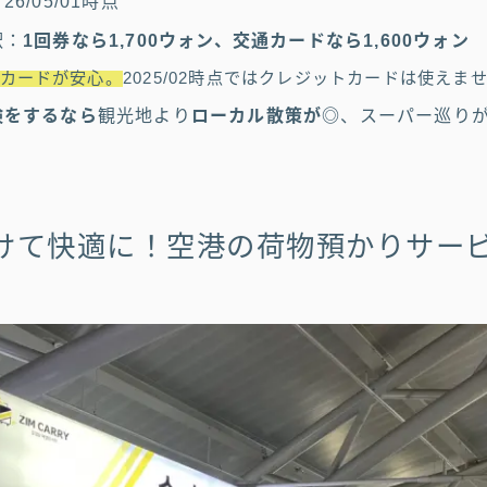
）
26/05/01時点
駅：
1回券なら1,700ウォン、交通カードなら1,600ウォン
カードが安心。
2025/02時点ではクレジットカードは使えま
険をするなら
観光地より
ローカル散策が◎
、スーパー巡り
けて快適に！空港の荷物預かりサー