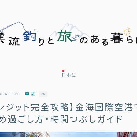
日本語
日本語
026.06.28
旅
PR
ンジット完全攻略】金海国際空港
English
め過ごし方・時間つぶしガイド