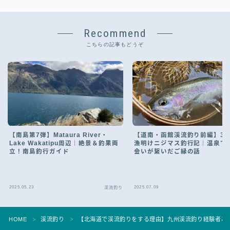
Recommend
こちらの記事もどうぞ
【南島第7弾】Mataura River・
【道南・函館渓流釣り前編】3
Lake Wakatipu周辺｜絶景＆釣果両
漁明けニジマス釣行記｜温泉で
立！南島釣行ガイド
会いが繋いだご縁の話
2025.05.23
2025.07.09
渓流釣り
Follow Me
HOME
渓流釣り
【北海道で渓流釣りをする理由】九州渓流釣り経験者こそ
＞
＞
お問い合わせ
プライバシーポリシー