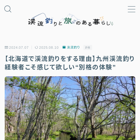
MENU
日本語
2024.07.07
2025.08.10
渓流釣り
PR
【北海道で渓流釣りをする理由】九州渓流釣り
日本語
経験者こそ感じて欲しい“別格の体験”
English